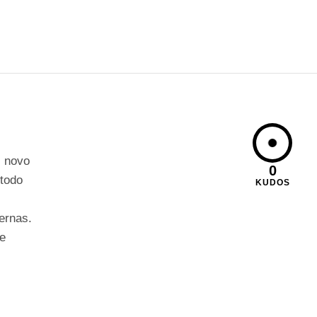
) novo
0
étodo
KUDOS
ernas.
te