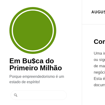
AUGUS
Com
Uma i
Em Bu$ca do
ou si
de mar
Primeiro Milhão
negóci
Porque empreendedorismo é um
Esta é
estado de espírito!
docume