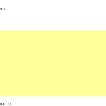
ara
nco do