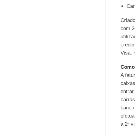
Car
Criado
com 20
utiliz
creden
Visa, 
Como 
A fatu
caixas
entrar
barras
banco 
efetua
a 2ª v