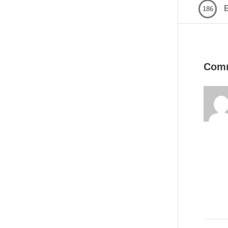
E
186
Com