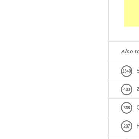
Also re
2340
2
403
368
207