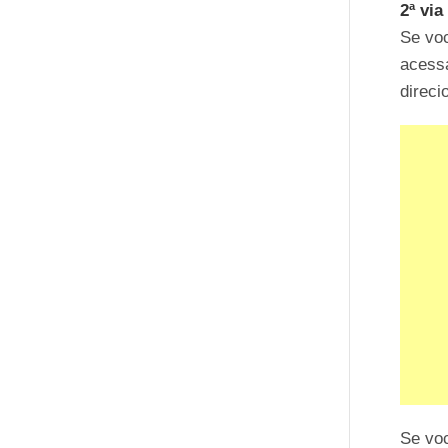
2ª via
Se voc
acessa
direci
Se voc