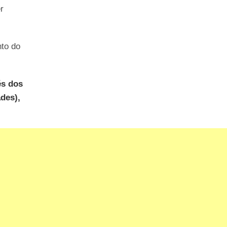
r
nto do
és dos
ades),