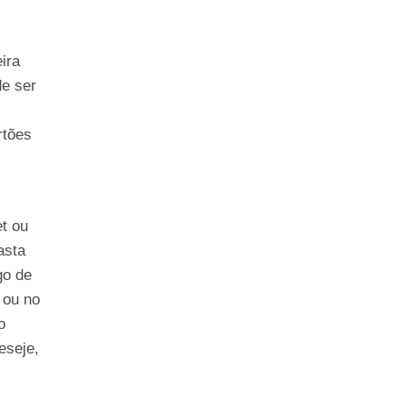
ira
de ser
rtões
et ou
asta
go de
 ou no
o
eseje,