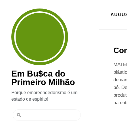
AUGUS
Com
MATER
Em Bu$ca do
plásti
deixan
Primeiro Milhão
pó. De
Porque empreendedorismo é um
produt
estado de espírito!
batent