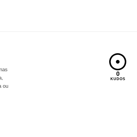
nas
0
a,
KUDOS
a ou