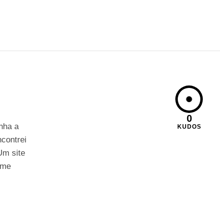
0
inha a
KUDOS
ncontrei
Um site
 me