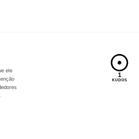
ue ele
1
tenção
KUDOS
dedores
s