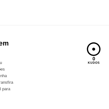
 em
0
u
KUDOS
ões
inha
ransfira
l para