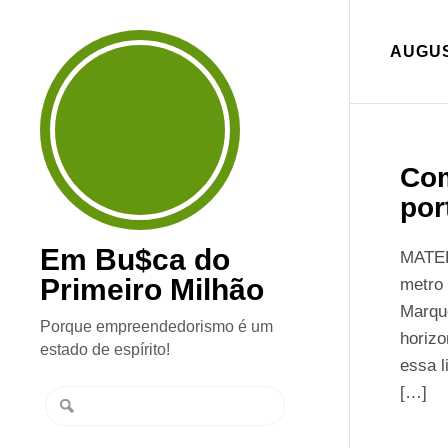
AUGUS
Com
por
Em Bu$ca do
MATER
Primeiro Milhão
metro
Marqu
Porque empreendedorismo é um
horizo
estado de espírito!
essa l
[…]