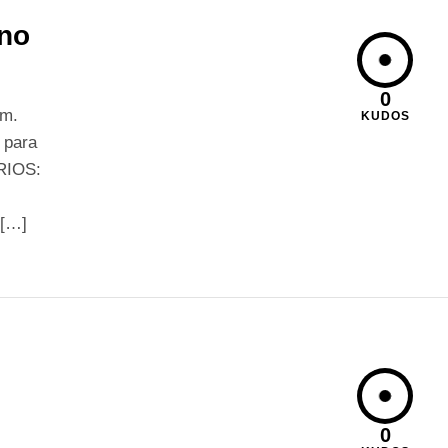
 no
0
im.
KUDOS
 para
RIOS:
 […]
0