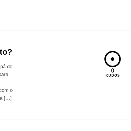
to?
 pá de
0
para
KUDOS
 com o
ra […]