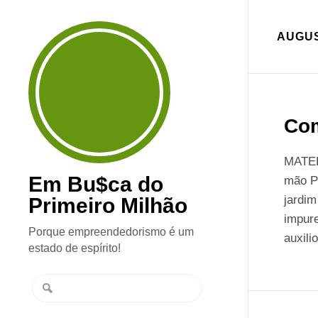
AUGUS
Com
MATER
Em Bu$ca do
mão P
jardim
Primeiro Milhão
impure
Porque empreendedorismo é um
auxili
estado de espírito!