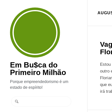
AUGUS
Vag
Flo
Em Bu$ca do
Estou 
Primeiro Milhão
outro 
Floria
Porque empreendedorismo é um
que eu
estado de espírito!
irá tr