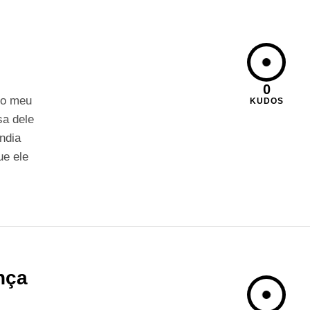
0
 o meu
KUDOS
sa dele
ndia
ue ele
nça