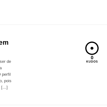
 em
0
ser de
KUDOS
a
 perfil
o, pois
e […]