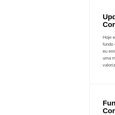
Upd
Cor
Hoje 
fundo 
eu es
uma m
valori
Fun
Cor