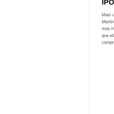
IPO
Mais 
Marti
mas ma
que e
compr