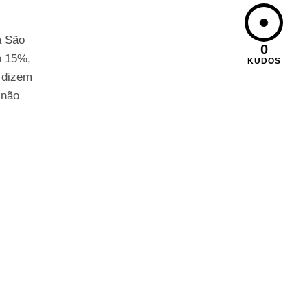
a São
0
ó 15%,
KUDOS
s dizem
 não