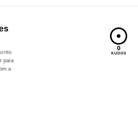
res
0
crito
KUDOS
r para
com a