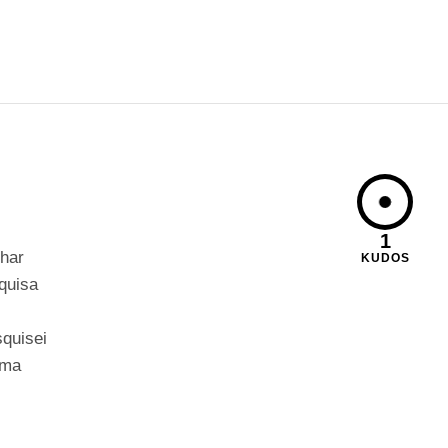
1
nhar
KUDOS
quisa
quisei
sma