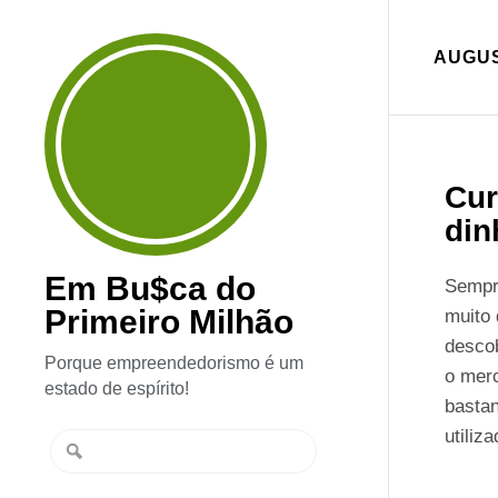
AUGUS
Cur
din
Em Bu$ca do
Sempre
Primeiro Milhão
muito 
descob
Porque empreendedorismo é um
o mer
estado de espírito!
bastan
utiliz