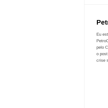
Pet
Eu est
PetroC
pelo C
o pos
crise 