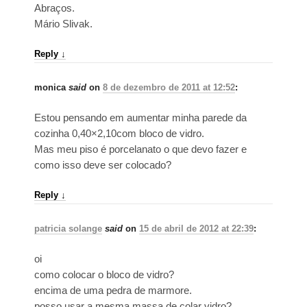
Abraços.
Mário Slivak.
Reply
↓
monica
said
on
8 de dezembro de 2011 at 12:52
:
Estou pensando em aumentar minha parede da
cozinha 0,40×2,10com bloco de vidro.
Mas meu piso é porcelanato o que devo fazer e
como isso deve ser colocado?
Reply
↓
patricia solange
said
on
15 de abril de 2012 at 22:39
:
oi
como colocar o bloco de vidro?
encima de uma pedra de marmore.
posso usar a mesma massa de colar vidro?