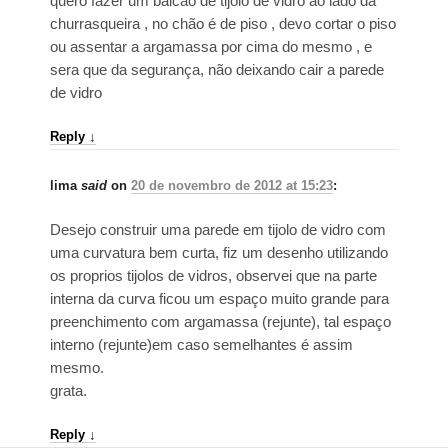
quero fazer um balcao de tijolo de vidro ao lado da
churrasqueira , no chão é de piso , devo cortar o piso
ou assentar a argamassa por cima do mesmo , e
sera que da segurança, não deixando cair a parede
de vidro
Reply
↓
lima
said
on
20 de novembro de 2012 at 15:23
:
Desejo construir uma parede em tijolo de vidro com
uma curvatura bem curta, fiz um desenho utilizando
os proprios tijolos de vidros, observei que na parte
interna da curva ficou um espaço muito grande para
preenchimento com argamassa (rejunte), tal espaço
interno (rejunte)em caso semelhantes é assim
mesmo.
grata.
Reply
↓