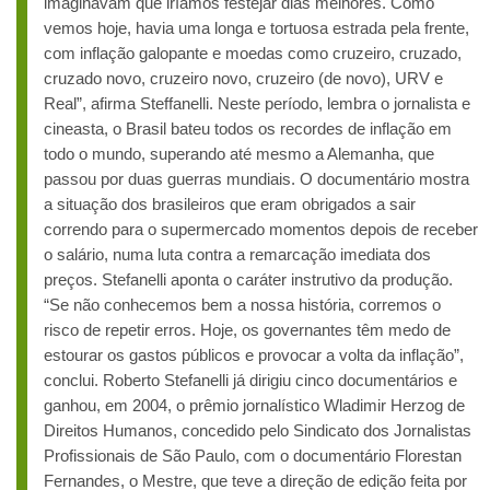
imaginavam que iríamos festejar dias melhores. Como
vemos hoje, havia uma longa e tortuosa estrada pela frente,
com inflação galopante e moedas como cruzeiro, cruzado,
cruzado novo, cruzeiro novo, cruzeiro (de novo), URV e
Real”, afirma Steffanelli. Neste período, lembra o jornalista e
cineasta, o Brasil bateu todos os recordes de inflação em
todo o mundo, superando até mesmo a Alemanha, que
passou por duas guerras mundiais. O documentário mostra
a situação dos brasileiros que eram obrigados a sair
correndo para o supermercado momentos depois de receber
o salário, numa luta contra a remarcação imediata dos
preços. Stefanelli aponta o caráter instrutivo da produção.
“Se não conhecemos bem a nossa história, corremos o
risco de repetir erros. Hoje, os governantes têm medo de
estourar os gastos públicos e provocar a volta da inflação”,
conclui. Roberto Stefanelli já dirigiu cinco documentários e
ganhou, em 2004, o prêmio jornalístico Wladimir Herzog de
Direitos Humanos, concedido pelo Sindicato dos Jornalistas
Profissionais de São Paulo, com o documentário Florestan
Fernandes, o Mestre, que teve a direção de edição feita por