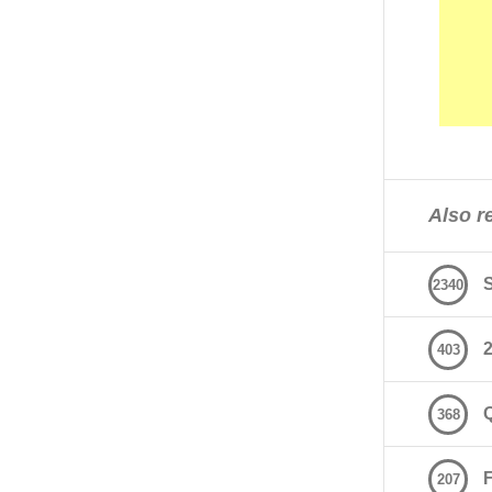
Also re
2340
2
403
368
207