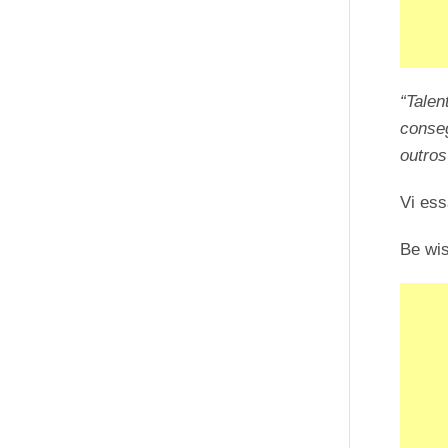
“Talen
conse
outro
Vi ess
Be wi