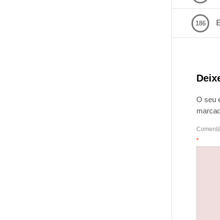
E
186
Deix
O seu 
marca
Comentá
*