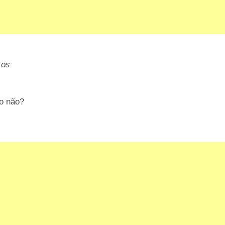
 os
do não?