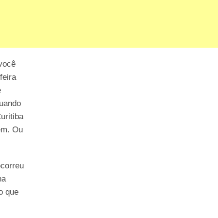
você
feira
e
Quando
uritiba
vem. Ou
ocorreu
na
o que