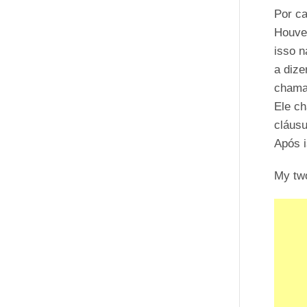
Por ca
Houve 
isso n
a dize
chamad
Ele c
cláusu
Após i
My two