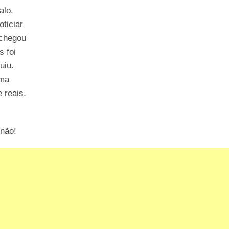
alo.
ticiar
 chegou
s foi
uiu.
uma
 reais.
 não!