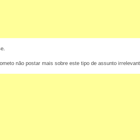
se.
ometo não postar mais sobre este tipo de assunto irrelevant