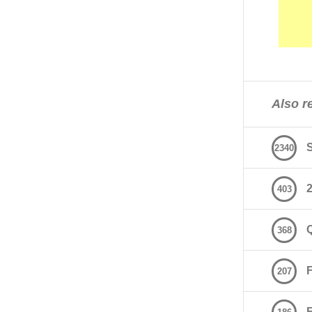
Also re
2340
2
403
368
207
E