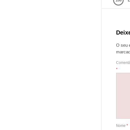
186
Deix
O seu 
marca
Comentá
*
Nome
*