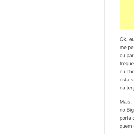
Ok, e
me pe
eu pa
freqüe
eu che
esta s
na ter
Mais, 
no Big
porta
quem c