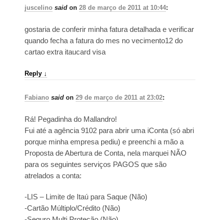
juscelino
said
on
28 de março de 2011 at 10:44
:
gostaria de conferir minha fatura detalhada e verificar
quando fecha a fatura do mes no vecimento12 do
cartao extra itaucard visa
Reply
↓
Fabiano
said
on
29 de março de 2011 at 23:02
:
Rá! Pegadinha do Mallandro!
Fui até a agência 9102 para abrir uma iConta (só abri
porque minha empresa pediu) e preenchi a mão a
Proposta de Abertura de Conta, nela marquei NÃO
para os seguintes serviços PAGOS que são
atrelados a conta:
-LIS – Limite de Itaú para Saque (Não)
-Cartão Múltiplo/Crédito (Não)
-Seguro Multi Proteção (Não)