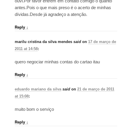
ouvi.Por favor entrem em contato comigo o quanto
antes.Pois o que mais preso é o acerto de minhas
dívidas.Desde já agradeço a atenção.
Reply
↓
marilu cristina da silva mendes
said
on
17 de março de
2011 at 14:58
:
quero negociar minhas contas do cartao itau
Reply
↓
eduardo mariano da silva
said
on
21 de março de 2011
at 15:08
:
muito bom o serviço
Reply
↓