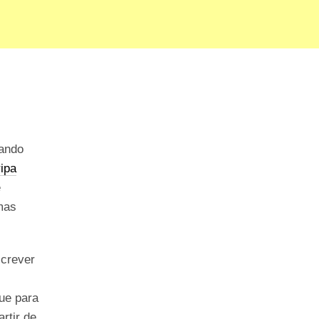
zando
ripa
e
emas
screver
que para
rtir de