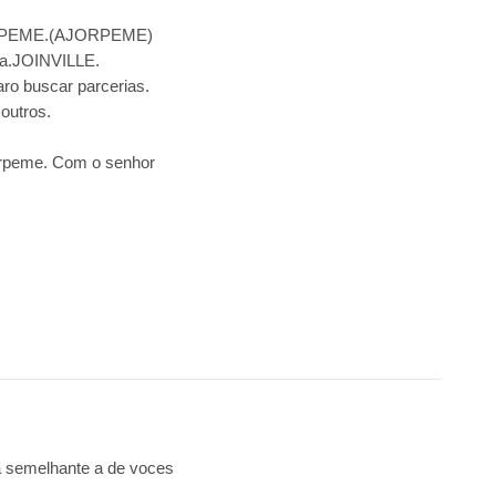
JORPEME.(AJORPEME)
sa.JOINVILLE.
aro buscar parcerias.
 outros.
orpeme. Com o senhor
a semelhante a de voces