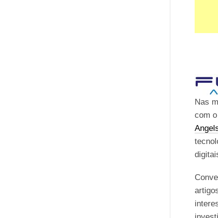
Nas m
com o
Angel
tecnol
digitai
Conver
artigo
intere
invest