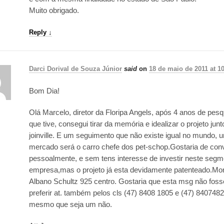
Muito obrigado.
Reply
↓
Darci Dorival de Souza Júnior
said
on
18 de maio de 2011 at 1
Bom Dia!
Olá Marcelo, diretor da Floripa Angels, após 4 anos de pes
que tive, consegui tirar da memória e idealizar o projeto ju
joinville. E um seguimento que não existe igual no mundo,
mercado será o carro chefe dos pet-schop.Gostaria de co
pessoalmente, e sem tens interesse de investir neste segm
empresa,mas o projeto já esta devidamente patenteado.Moro
Albano Schultz 925 centro. Gostaria que esta msg não foss
preferir at. também pelos cls (47) 8408 1805 e (47) 840748
mesmo que seja um não.