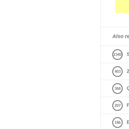
Also re
2340
2
403
368
207
E
186