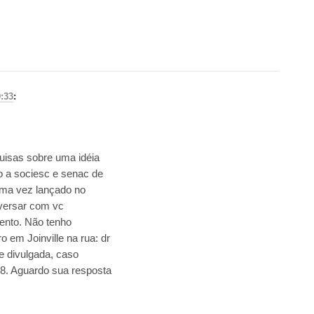
0:33
:
quisas sobre uma idéia
nto a sociesc e senac de
 uma vez lançado no
nversar com vc
ento. Não tenho
 em Joinville na rua: dr
e divulgada, caso
28. Aguardo sua resposta