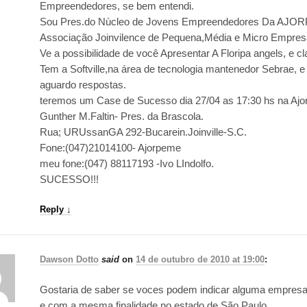
Empreendedores, se bem entendi.
Sou Pres.do Nùcleo de Jovens Empreendedores Da A
Associação Joinvilence de Pequena,Média e Micro Empre
Ve a possibilidade de você Apresentar A Floripa angels, e cl
Tem a Softville,na área de tecnologia mantenedor Sebrae, e
aguardo respostas.
teremos um Case de Sucesso dia 27/04 as 17:30 hs na Aj
Gunther M.Faltin- Pres. da Brascola.
Rua; URUssanGA 292-Bucarein.Joinville-S.C.
Fone:(047)21014100- Ajorpeme
meu fone:(047) 88117193 -Ivo LIndolfo.
SUCESSO!!!
Reply
↓
Dawson Dotto
said
on
14 de outubro de 2010 at 19:00
:
Gostaria de saber se voces podem indicar alguma empres
e com a mesma finalidade no estado de São Paulo.