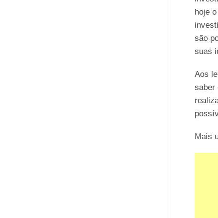
hoje o
invest
são po
suas i
Aos le
saber 
realiz
possív
Mais 