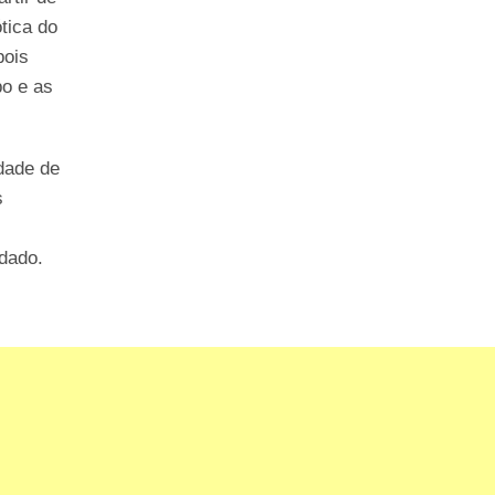
tica do
pois
po e as
idade de
s
idado.