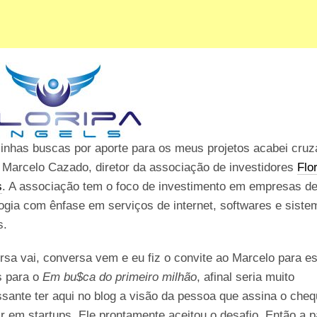
inhas buscas por aporte para os meus projetos acabei cru
 Marcelo Cazado, diretor da associação de investidores
Flo
s
. A associação tem o foco de investimento em empresas d
ogia com ênfase em serviços de internet, softwares e sist
s.
sa vai, conversa vem e eu fiz o convite ao Marcelo para e
s para o
Em bu$ca do primeiro milhão
, afinal seria muito
ssante ter aqui no blog a visão da pessoa que assina o che
ir em startups. Ele prontamente aceitou o desafio. Então a pa