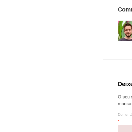
Com
Deix
O seu 
marca
Comentá
*