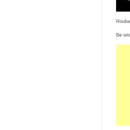
Rouba
Be wi