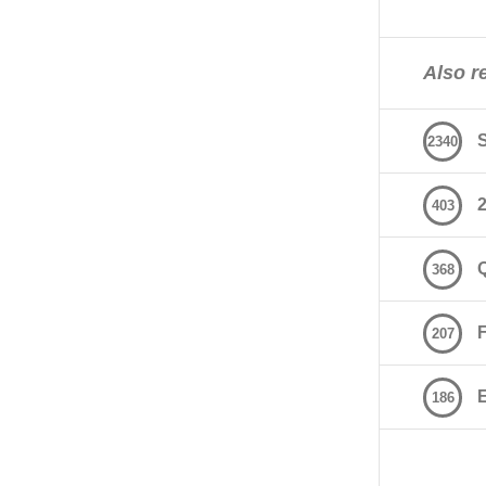
Also re
2340
2
403
368
207
E
186