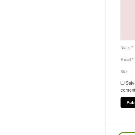
Nome
*
E-mail
*
Site
Salv
coment