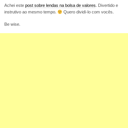
Achei este
post sobre lendas na bolsa de valores
. Divertido e
instrutivo ao mesmo tempo.
Quero dividí-lo com vocês.
Be wise.