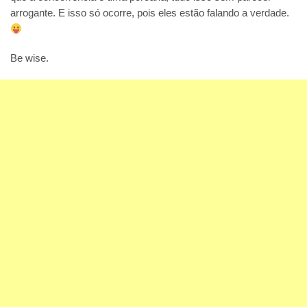
arrogante. E isso só ocorre, pois eles estão falando a verdade.
Be wise.