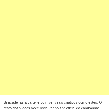
Brincadeiras a parte, é bom ver virais criativos como estes. O
resto dos vídeos você pode ver no site oficial da campanha: