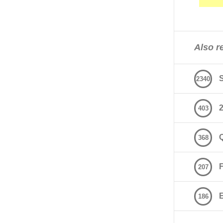
Also re
2340
2
403
368
207
E
186