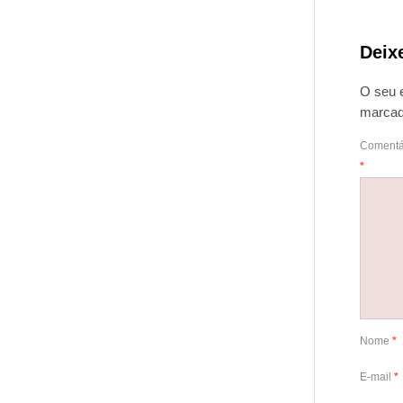
Deix
O seu 
marca
Comentá
*
Nome
*
E-mail
*