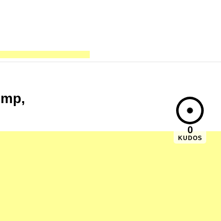
ump,
0
KUDOS