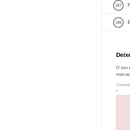
207
E
186
Deix
O seu 
marca
Comentá
*