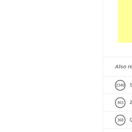
Also re
2340
2
403
368