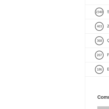
2340
2
403
368
207
E
186
Com