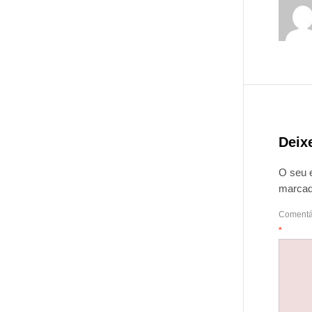
Deix
O seu 
marca
Comentá
*