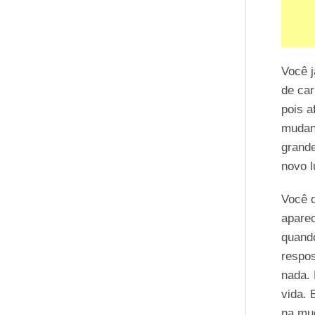
Você 
de car
pois a
mudan
grande
novo l
Você 
apare
quando
respo
nada. 
vida. 
na mu