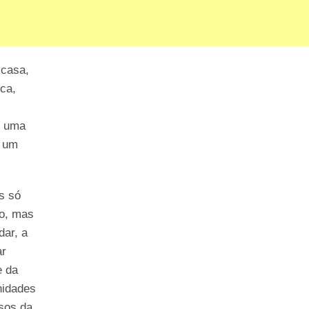
 casa,
ca,
m uma
r um
s só
co, mas
dar, a
ar
e da
nidades
sos da