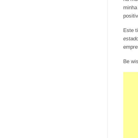
minha 
positi
Este t
estado
empres
Be wi