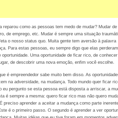
ja reparou como as pessoas tem medo de mudar? Mudar de
ro, de emprego, etc. Mudar é sempre uma situação traumáti
feta o nosso status quo. Muita gente tem aversão à palavra
ça. Para estas pessoas, eu sempre digo que elas perdera
 oportunidade. Uma oportunidade de ficar rico, de conhece
ugar, de descobrir uma nova emoção, enfim você escolhe.
que é empreendedor sabe muito bem disso. As oportunidade
cem na adversidade, na mudança. Todo mundo quer ficar ri
 eu pergunto se esta pessoa está disposta a arriscar, a mu
sta é sempre a mesma: quero ficar rico mas não quero mud
É preciso aprender a aceitar a mudança como parte inerent
Este é o primeiro passo. O segundo é aprender a ver oportu
dança. Muitas idéias que eu tive foram em momentos adver