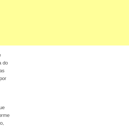
e
a do
has
por
que
norme
o,