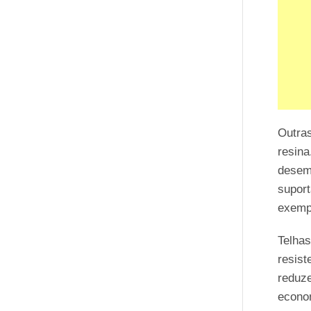
Outras
resina
desemp
supor
exemp
Telha
resist
reduz
econom