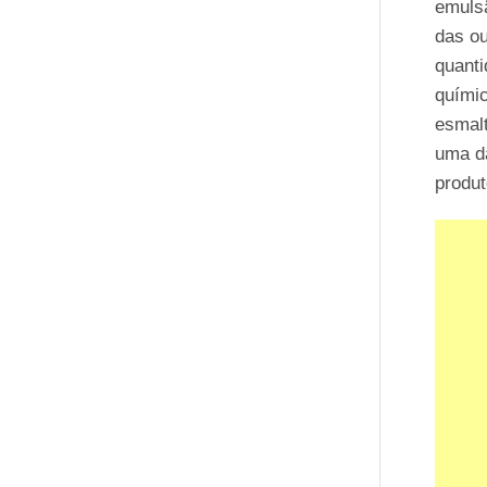
emulsã
das ou
quanti
quími
esmalt
uma d
produ