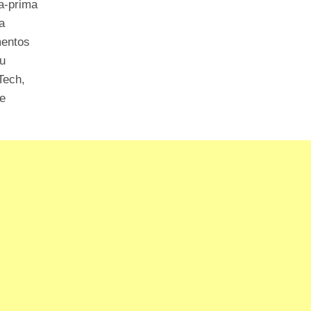
a-prima
a
mentos
ou
Tech,
te