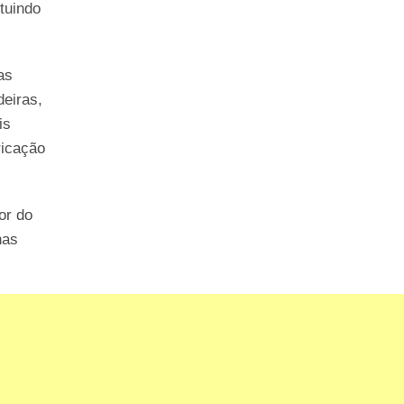
tuindo
as
deiras,
is
ricação
or do
has