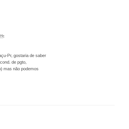
29
:
çu-Pr, gostaria de saber
cond. de pgto,
do) mas não podemos