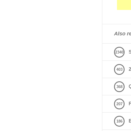
Also re
2340
2
403
368
207
E
186