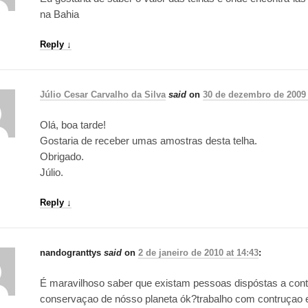
na Bahia
Reply
↓
Júlio Cesar Carvalho da Silva
said
on
30 de dezembro de 2009 
Olá, boa tarde!
Gostaria de receber umas amostras desta telha.
Obrigado.
Júlio.
Reply
↓
nandogranttys
said
on
2 de janeiro de 2010 at 14:43
:
É maravilhoso saber que existam pessoas dispóstas a cont
conservaçao de nósso planeta ók?trabalho com contruçao e