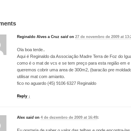
ments
Reginaldo Alves a Cruz
said
on
27 de novembro de 2009 at 13:
Ola boa terde..
Aqui é Reginaldo da Associação Madre Terra de Foz do Igua
como é o mat de vcs e se tem preço para esta região em e 
queremos cobrir uma area de 300m2, (baracão pre molda
utilisar mat com amianto.
fico no aguardo (45) 9106 6327 Reginaldo
Reply
↓
Alex
said
on
4 de dezembro de 2009 at 16:49
:
Eu gostaria de saber o valor das telhas e onde encontra-las