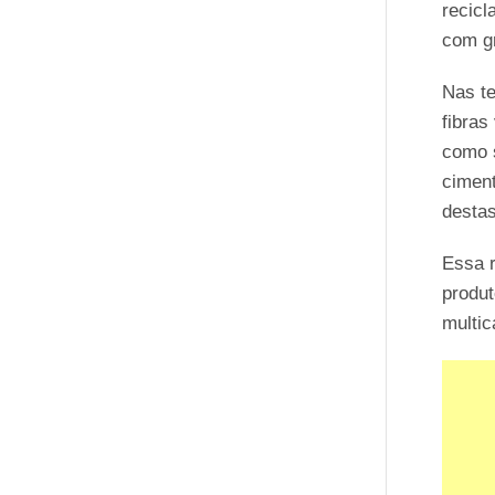
recicl
com gr
Nas te
fibras
como s
ciment
destas
Essa r
produ
multi