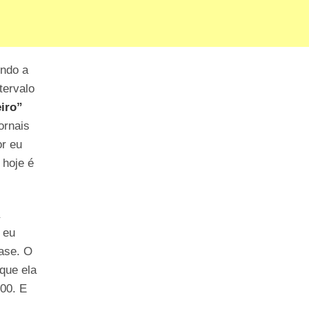
indo a
tervalo
eiro”
ornais
or eu
 hoje é
a
 eu
case. O
que ela
,00. E