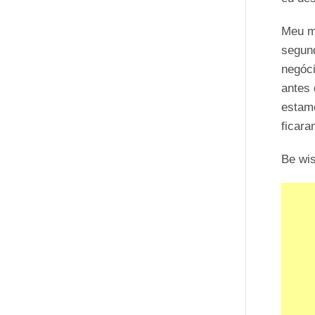
Meu mo
segun
negóc
antes 
estamo
ficara
Be wi