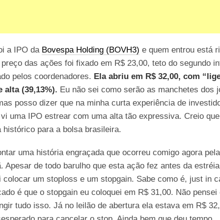
oi a IPO da
Bovespa Holding (BOVH3)
e quem entrou está r
 preço das ações foi fixado em R$ 23,00, teto do segundo in
ado pelos coordenadores.
Ela abriu em R$ 32,00, com “lig
 alta (39,13%).
Eu não sei como serão as manchetes dos j
mas posso dizer que na minha curta experiência de investid
vi uma IPO estrear com uma alta tão expressiva. Creio que
 histórico para a bolsa brasileira.
ntar uma história engraçada que ocorreu comigo agora pel
 Apesar de todo barulho que esta ação fez antes da estréia
i colocar um stoploss e um stopgain. Sabe como é, just in 
ado é que o stopgain eu coloquei em R$ 31,00. Não pensei 
tingir tudo isso. Já no leilão de abertura ela estava em R$ 32
sesperado para cancelar o stop. Ainda bem que deu tempo.