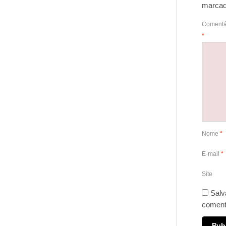
marca
Comentá
*
Nome
*
E-mail
*
Site
Salv
coment