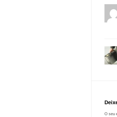
Deix
O seu 