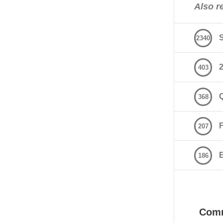
Also re
2340
2
403
368
207
E
186
Com