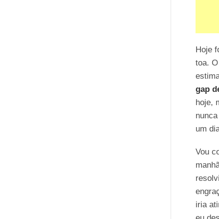
Hoje f
toa. O
estim
gap de
hoje, 
nunca 
um dia
Vou co
manhã.
resolv
engraç
iria a
eu de