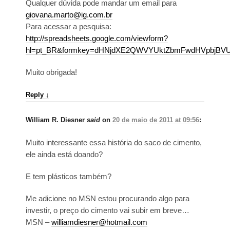
Qualquer dúvida pode mandar um email para
giovana.marto@ig.com.br
Para acessar a pesquisa:
http://spreadsheets.google.com/viewform?
hl=pt_BR&formkey=dHNjdXE2QWVYUktZbmFwdHVpbjBV
Muito obrigada!
Reply
↓
William R. Diesner
said
on
20 de maio de 2011 at 09:56
:
Muito interessante essa história do saco de cimento,
ele ainda está doando?
E tem plásticos também?
Me adicione no MSN estou procurando algo para
investir, o preço do cimento vai subir em breve…
MSN –
williamdiesner@hotmail.com