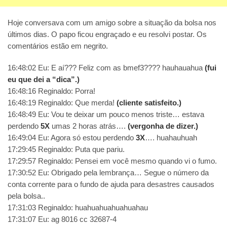
Hoje conversava com um amigo sobre a situação da bolsa nos
últimos dias. O papo ficou engraçado e eu resolvi postar. Os
comentários estão em negrito.
16:48:02 Eu: E aí??? Feliz com as bmef3???? hauhauahua
(fui
eu que dei a “dica”.)
16:48:16 Reginaldo: Porra!
16:48:19 Reginaldo: Que merda!
(cliente satisfeito.)
16:48:49 Eu: Vou te deixar um pouco menos triste… estava
perdendo
5X
umas 2 horas atrás….
(vergonha de dizer.)
16:49:04 Eu: Agora só estou perdendo
3X
…. huahauhuah
17:29:45 Reginaldo: Puta que pariu.
17:29:57 Reginaldo: Pensei em você mesmo quando vi o fumo.
17:30:52 Eu: Obrigado pela lembrança… Segue o número da
conta corrente para o fundo de ajuda para desastres causados
pela bolsa..
17:31:03 Reginaldo: huahuahuahuahuahau
17:31:07 Eu: ag 8016 cc 32687-4