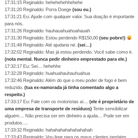
17:31:15 Reginaldo: hehehehehhehehe
17:31:20 Reginaldo: Porra Doege
(sou eu.)
17:31:21 Eu: Ajude com qualquer valor. Sua doação é importante
para nós.
17:31:26 Reginaldo: hauhauahuahuahauah
17:31:30 Reginaldo: Estou perdendo R$150,00
(seu pobre!)
17:31:48 Reginaldo: Até ajudaria né.
(sei…)
17:32:02 Reginaldo: Mas já estou perdendo. Você sabe como é.
(nota mental. Nunca pedir dinheiro emprestado para ele.)
17:32:17 Eu: Sei… hehehhe
17:32:28 Reginaldo: huahuahauhauhuahua
17:32:46 Reginaldo: Além do que o meu poder de fogo é bem
reduzido.
(tua ex-namorada já tinha comentado algo a
respeito.)
17:33:17 Eu: Fale com os motoristas aí…
(ele é proprietário de
uma empresa de transporte de resíduos)
Tente sensibilizar
alguém… Não precisa ser em dinheiro a ajuda… Pode ser em
produtos….
17:33:32 Reginaldo: hahahahahahahahahah
17:33:43 Reginaldo: Vou ligar para os meus clientes também