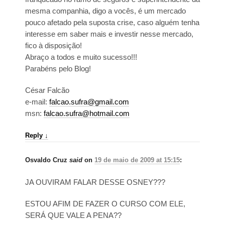
mesma companhia, digo a vocês, é um mercado
pouco afetado pela suposta crise, caso alguém tenha
interesse em saber mais e investir nesse mercado,
fico à disposição!
Abraço a todos e muito sucesso!!!
Parabéns pelo Blog!
César Falcão
e-mail:
falcao.sufra@gmail.com
msn:
falcao.sufra@hotmail.com
Reply
↓
Osvaldo Cruz
said
on
19 de maio de 2009 at 15:15
:
JA OUVIRAM FALAR DESSE OSNEY???
ESTOU AFIM DE FAZER O CURSO COM ELE,
SERÁ QUE VALE A PENA??