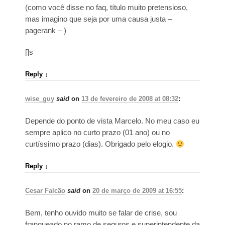
(como você disse no faq, título muito pretensioso,
mas imagino que seja por uma causa justa –
pagerank – )
[]s
Reply
↓
wise_guy
said
on
13 de fevereiro de 2008 at 08:32
:
Depende do ponto de vista Marcelo. No meu caso eu
sempre aplico no curto prazo (01 ano) ou no
curtíssimo prazo (dias). Obrigado pelo elogio.
Reply
↓
Cesar Falcão
said
on
20 de março de 2009 at 16:55
:
Bem, tenho ouvido muito se falar de crise, sou
franqueado no ramo de seguros e superintendente da