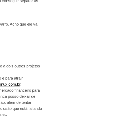
o conseguir separar as
arro. Acho que ele vai
 a dois outros projetos
o é para atrair
olinux.com.br
.
ercado financeiro para
unca posso deixar de
ção, além de tentar
clusão que está faltando
ras.