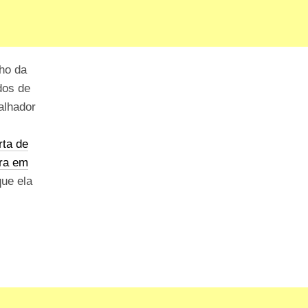
ho da
dos de
alhador
rta de
ira em
que ela