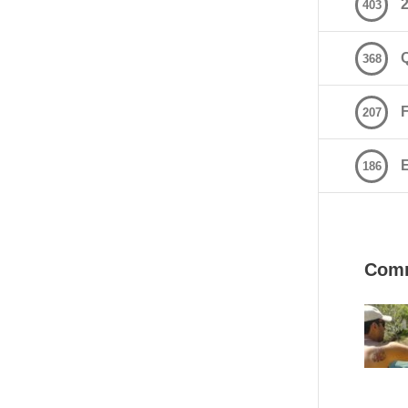
2
403
368
207
E
186
Com