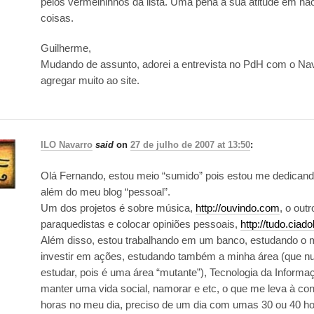
pelos vermelhinhos da lista. Uma pena a sua atitude em nã
coisas.
Guilherme,
Mudando de assunto, adorei a entrevista no PdH com o Nav
agregar muito ao site.
ILO Navarro
said
on
27 de julho de 2007 at 13:50
:
Olá Fernando, estou meio “sumido” pois estou me dedicando
além do meu blog “pessoal”.
Um dos projetos é sobre música,
http://ouvindo.com
, o outr
paraquedistas e colocar opiniões pessoais,
http://tudo.ciad
Além disso, estou trabalhando em um banco, estudando o m
investir em ações, estudando também a minha área (que n
estudar, pois é uma área “mutante”), Tecnologia da Informa
manter uma vida social, namorar e etc, o que me leva à con
horas no meu dia, preciso de um dia com umas 30 ou 40 ho