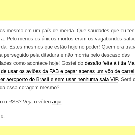
os mesmo em um país de merda. Que saudades que eu ten
ura. Pelo menos os únicos mortos eram os vagabundos safa
rda. Estes mesmos que estão hoje no poder! Quem era trab
a perseguido pela ditadura e não morria pelo descaso das
idades como acontece hoje! Gostei do
desafio feita à titia Ma
 de usar os aviões da FAB e pegar apenas um vôo de carre
er aeroporto do Brasil e sem usar nenhuma sala VIP
. Será 
oda essa coragem mesmo?
o o RSS? Veja o vídeo
aqui
.
se.