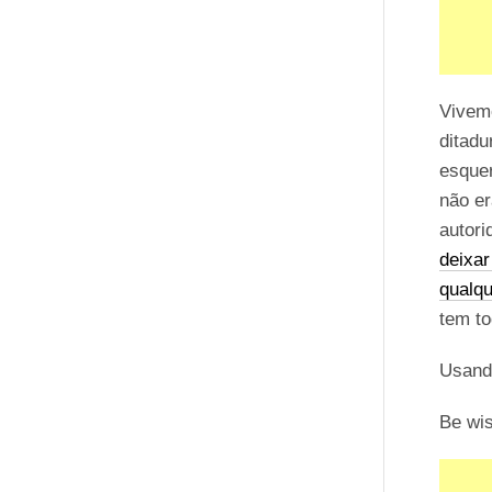
Vivem
ditad
esque
não er
autor
deixar
qualqu
tem t
Usand
Be wi