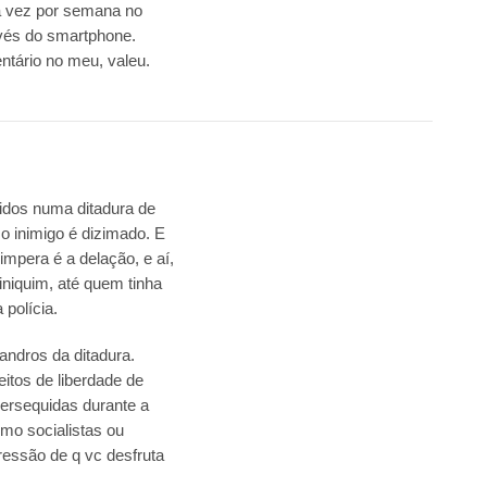
 vez por semana no
avés do smartphone.
ntário no meu, valeu.
idos numa ditadura de
 o inimigo é dizimado. E
impera é a delação, e aí,
piniquim, até quem tinha
 polícia.
ndros da ditadura.
reitos de liberdade de
persequidas durante a
mo socialistas ou
ressão de q vc desfruta