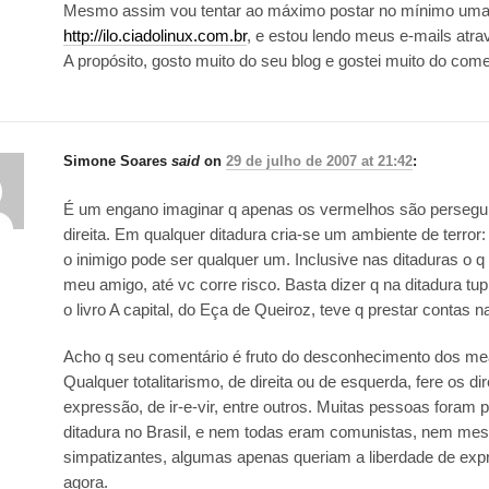
Mesmo assim vou tentar ao máximo postar no mínimo uma
http://ilo.ciadolinux.com.br
, e estou lendo meus e-mails atr
A propósito, gosto muito do seu blog e gostei muito do come
Simone Soares
said
on
29 de julho de 2007 at 21:42
:
É um engano imaginar q apenas os vermelhos são persegu
direita. Em qualquer ditadura cria-se um ambiente de terror:
o inimigo pode ser qualquer um. Inclusive nas ditaduras o q 
meu amigo, até vc corre risco. Basta dizer q na ditadura tu
o livro A capital, do Eça de Queiroz, teve q prestar contas na
Acho q seu comentário é fruto do desconhecimento dos mea
Qualquer totalitarismo, de direita ou de esquerda, fere os di
expressão, de ir-e-vir, entre outros. Muitas pessoas foram 
ditadura no Brasil, e nem todas eram comunistas, nem mes
simpatizantes, algumas apenas queriam a liberdade de exp
agora.