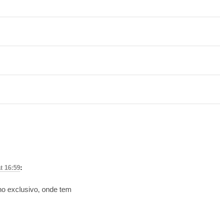
t 16:59
:
ho exclusivo, onde tem