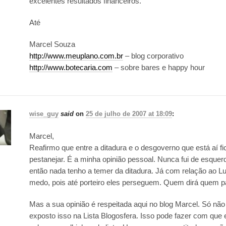
excelentes resultados financeiros.
Até
Marcel Souza
http://www.meuplano.com.br
– blog corporativo
http://www.botecaria.com
– sobre bares e happy hour
wise_guy
said
on
25 de julho de 2007 at 18:09
:
Marcel,
Reafirmo que entre a ditadura e o desgoverno que está aí f
pestanejar. É a minha opinião pessoal. Nunca fui de esquerd
então nada tenho a temer da ditadura. Já com relação ao Lu
medo, pois até porteiro eles perseguem. Quem dirá quem p
Mas a sua opinião é respeitada aqui no blog Marcel. Só não 
exposto isso na Lista Blogosfera. Isso pode fazer com que 