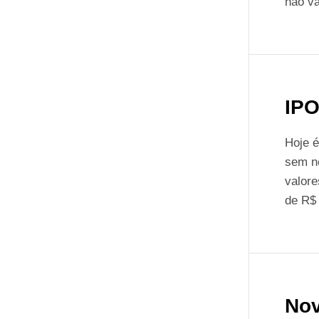
não va
IPO
Hoje é
sem ne
valore
de R$
Nov