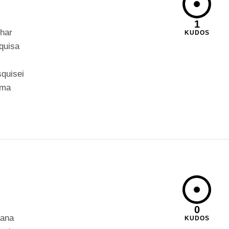
1
nhar
KUDOS
quisa
quisei
sma
0
rana
KUDOS