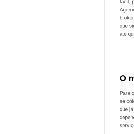
fácil,
Agrenc
broker
que s
até qu
O m
Para 
se col
que já
depend
serviç