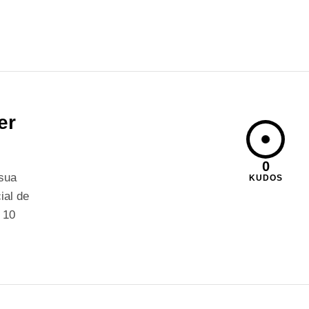
er
0
 sua
KUDOS
ial de
 10