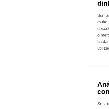
din
Sempre
muito 
descob
o mer
bastan
utiliz
Aná
con
Se vo