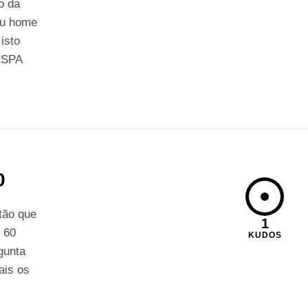
o da
seu home
isto
ESPA
0
tão que
1
e 60
KUDOS
gunta
ais os