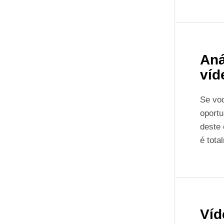
Aná
víd
Se voc
oportu
deste 
é tota
Víd