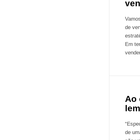
ven
Vamos
de ve
estrat
Em ten
vende
Ao 
lem
“Espe
de uma