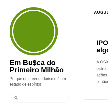
AUGUS
IPO
alg
Em Bu$ca do
A OSX,
Primeiro Milhão
estrei
ações 
Porque empreendedorismo é um
bilhõe
estado de espírito!