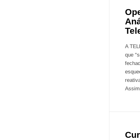
Ope
Aná
Tel
A TELB
que “s
fechad
esquec
reativ
Assim,
Cur