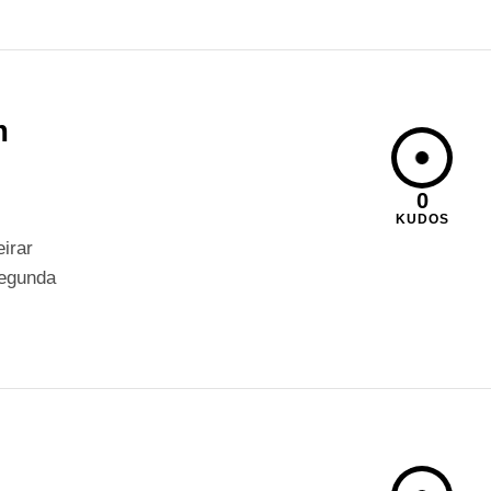
m
0
KUDOS
irar
segunda