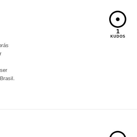
a
1
KUDOS
brás
r
 ser
Brasil.