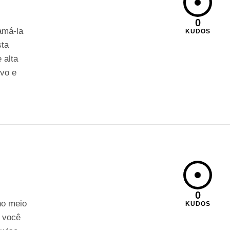
0
amá-la
KUDOS
sta
 alta
ivo e
0
no meio
KUDOS
s você