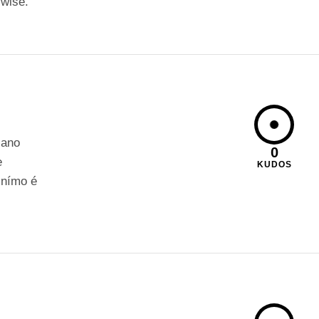
 wise.
 ano
0
e
KUDOS
inímo é