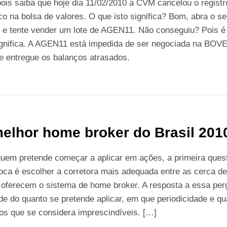
 pois saiba que hoje dia 11/02/2010 a CVM cancelou o registr
o na bolsa de valores. O que isto significa? Bom, abra o 
 e tente vender um lote de AGEN11. Não conseguiu? Pois é 
ignifica. A AGEN11 está impedida de ser negociada na BOV
e entregue os balanços atrasados.
elhor home broker do Brasil 201
quem pretende começar a aplicar em ações, a primeira ques
oca é escolher a corretora mais adequada entre as cerca d
 oferecem o sistema de home broker. A resposta a essa per
e do quanto se pretende aplicar, em que periodicidade e qu
os que se considera imprescindíveis. […]